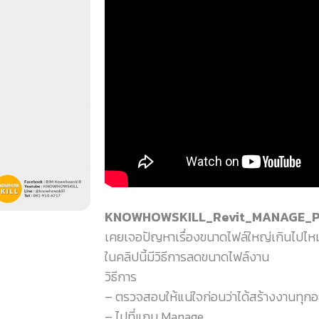
KNOWHOWSKILL_Revit_MANAGE_Purg
เคยเจอปัญหาเรื่องขนาดไฟล์ใหญ่เกินไปไห
ในคลิปนี้มีวิธีการลดขนาดไฟล์งาน
วิธีการ
– ตรวจสอบให้แน่ใจก่อนว่าได้สร้างงานทุกอย
– ไปที่แถบ Manage