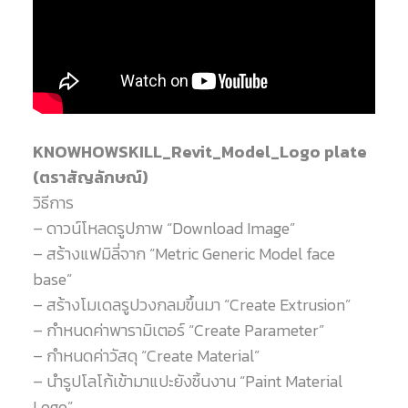
KNOWHOWSKILL_Revit_Model_Logo plate
(ตราสัญลักษณ์)
วิธีการ
– ดาวน์โหลดรูปภาพ “Download Image”
– สร้างแฟมิลี่จาก “Metric Generic Model face
base”
– สร้างโมเดลรูปวงกลมขึ้นมา “Create Extrusion”
– กำหนดค่าพารามิเตอร์ “Create Parameter”
– กำหนดค่าวัสดุ “Create Material”
– นำรูปโลโก้เข้ามาแปะยังชิ้นงาน “Paint Material
Logo”