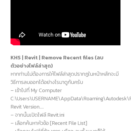
KHS | Revit | Remove Recent files (ลบ
ตัวอย่างไฟล์ล่าสุด)
หากท่านไม่ต้องการให้ไฟล์ล่าสุดปรากฏในหน้าหลักจะมี
วิธีการลบออกได้อย่างไรมาดูกันครับ
– เข้าไปที่ My Computer
C:\Users\USERNAME\AppData\Roaming\Autodesk\R
Revit Version…..
– จากนั้นเปิดไฟล์ Revit.ini
– เลือกค้นหาหัวข้อ [Recent File List]